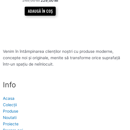
249,00
lei
229,00
lei
ADAUGĂ ÎN COȘ
Venim în întâmpinarea clienților noștri cu produse moderne,
concepte noi și originale, menite să transforme orice suprafață
într-un spațiu de neînlocuit.
Info
Acasa
Colecții
Produse
Noutati
Proiecte