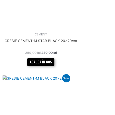
CEMENT
GRESIE CEMENT-M STAR BLACK 20x20cm
259,00
lei
239,00
lei
ADAUGĂ ÎN COȘ
Prețul
Prețul
Sale!
inițial
curent
a
este:
fost:
229,00 lei.
249,00 lei.