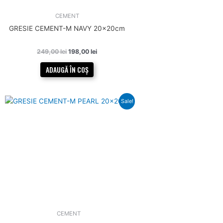
CEMENT
GRESIE CEMENT-M NAVY 20x20cm
249,00
lei
198,00
lei
ADAUGĂ ÎN COȘ
Prețul
Prețul
Sale!
inițial
curent
a
este:
fost:
229,00 lei.
249,00 lei.
CEMENT