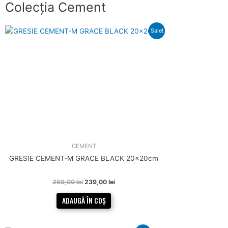
Colecția Cement
Prețul
Prețul
Sale!
inițial
curent
a
este:
fost:
239,00 lei.
259,00 lei.
CEMENT
GRESIE CEMENT-M GRACE BLACK 20x20cm
259,00
lei
239,00
lei
ADAUGĂ ÎN COȘ