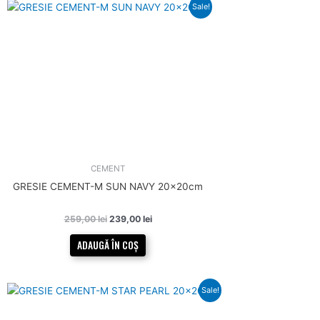
Prețul
Prețul
Sale!
inițial
curent
a
este:
fost:
239,00 lei.
259,00 lei.
CEMENT
GRESIE CEMENT-M SUN NAVY 20x20cm
259,00
lei
239,00
lei
ADAUGĂ ÎN COȘ
Prețul
Prețul
Sale!
inițial
curent
a
este: