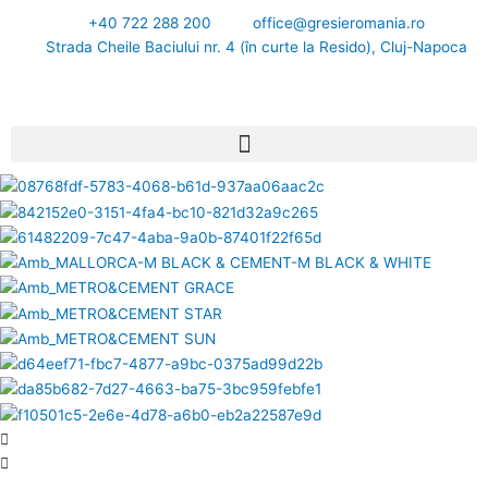
Skip
+40 722 288 200
office@gresieromania.ro
to
Strada Cheile Baciului nr. 4 (în curte la Resido), Cluj-Napoca
content