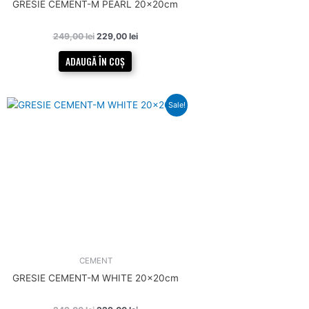
GRESIE CEMENT-M PEARL 20x20cm
249,00
lei
229,00
lei
ADAUGĂ ÎN COȘ
Prețul
Prețul
Sale!
inițial
curent
a
este:
fost:
229,00 lei.
249,00 lei.
CEMENT
GRESIE CEMENT-M WHITE 20x20cm