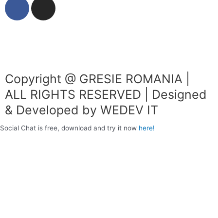
F
I
a
n
c
s
e
t
b
a
o
g
o
r
Copyright @ GRESIE ROMANIA |
k
a
ALL RIGHTS RESERVED | Designed
m
& Developed by WEDEV IT
Social Chat is free, download and try it now
here!