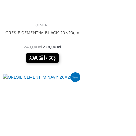
CEMENT
GRESIE CEMENT-M BLACK 20x20cm
249,00
lei
229,00
lei
ADAUGĂ ÎN COȘ
Prețul
Prețul
Sale!
inițial
curent
a
este:
fost:
198,00 lei.
249,00 lei.