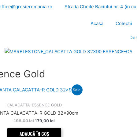
office@gresieromania.ro
Strada Cheile Baciului nr. 4 (în c
Acasă
Colecții
Des
sence Gold
Prețul
Prețul
Sale!
inițial
curent
a
este:
fost:
179,00 lei.
CALACATTA-ESSENCE GOLD
198,00 lei.
ANTA CALACATTA-R GOLD 32x90cm
198,00
lei
179,00
lei
ADAUGĂ ÎN COȘ