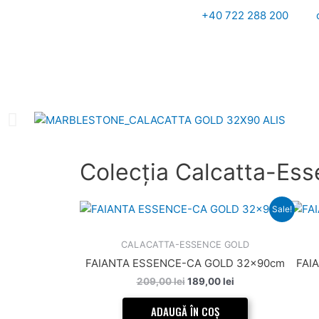
Skip
+40 722 288 200
to
content
Colecția Calcatta-Es
Prețul
Prețul
Sale!
inițial
curent
a
este:
fost:
189,00 lei.
CALACATTA-ESSENCE GOLD
209,00 lei.
FAIANTA ESSENCE-CA GOLD 32x90cm
FAI
209,00
lei
189,00
lei
ADAUGĂ ÎN COȘ