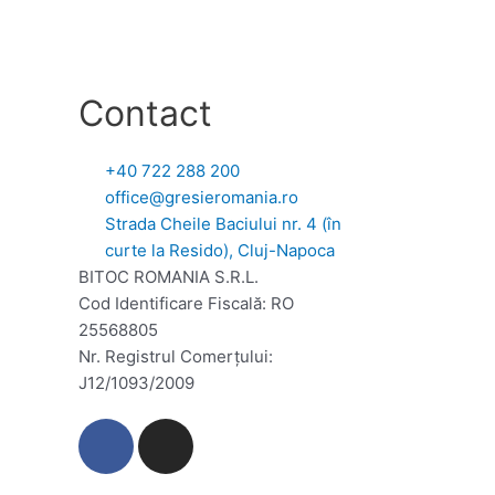
Contact
+40 722 288 200
office@gresieromania.ro
Strada Cheile Baciului nr. 4 (în
curte la Resido), Cluj-Napoca
BITOC ROMANIA S.R.L.
Cod Identificare Fiscală: RO
25568805
Nr. Registrul Comerţului:
J12/1093/2009
F
I
a
n
c
s