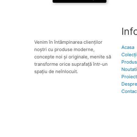
Inf
Venim în întâmpinarea clienților
Acasa
noștri cu produse moderne,
Colecți
concepte noi și originale, menite să
Produ
transforme orice suprafață într-un
Noutati
spațiu de neînlocuit.
Proiec
Despre
Contac