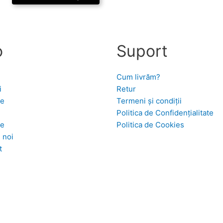
o
Suport
Cum livrăm?
i
Retur
se
Termeni și condiții
Politica de Confidențialitate
te
Politica de Cookies
 noi
t