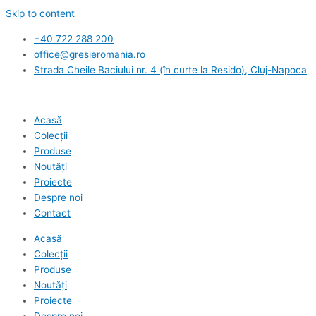
Skip to content
+40 722 288 200
office@gresieromania.ro
Strada Cheile Baciului nr. 4 (în curte la Resido), Cluj-Napoca
Acasă
Colecții
Produse
Noutăți
Proiecte
Despre noi
Contact
Acasă
Colecții
Produse
Noutăți
Proiecte
Despre noi