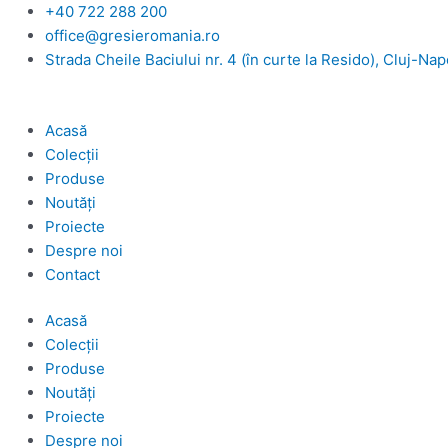
Skip
+40 722 288 200
to
office@gresieromania.ro
content
Strada Cheile Baciului nr. 4 (în curte la Resido), Cluj-Na
Acasă
Colecții
Produse
Noutăți
Proiecte
Despre noi
Contact
Acasă
Colecții
Produse
Noutăți
Proiecte
Despre noi