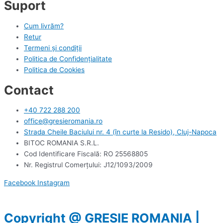
Suport
Cum livrăm?
Retur
Termeni și condiții
Politica de Confidențialitate
Politica de Cookies
Contact
+40 722 288 200
office@gresieromania.ro
Strada Cheile Baciului nr. 4 (în curte la Resido), Cluj-Napoca
BITOC ROMANIA S.R.L.
Cod Identificare Fiscală: RO 25568805
Nr. Registrul Comerţului: J12/1093/2009
Facebook
Instagram
Copyright @ GRESIE ROMANIA |