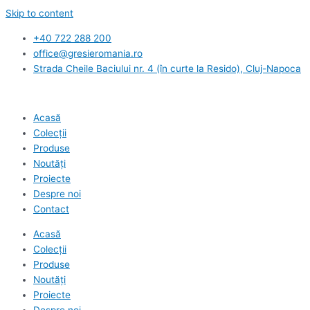
Skip to content
+40 722 288 200
office@gresieromania.ro
Strada Cheile Baciului nr. 4 (în curte la Resido), Cluj-Napoca
Acasă
Colecții
Produse
Noutăți
Proiecte
Despre noi
Contact
Acasă
Colecții
Produse
Noutăți
Proiecte
Despre noi