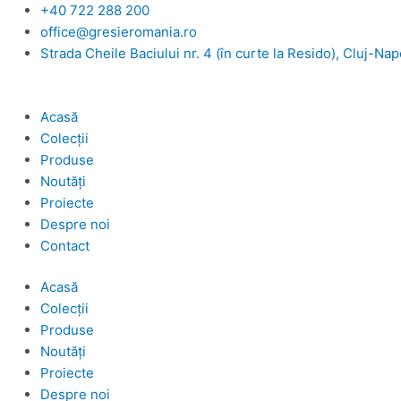
Skip
+40 722 288 200
to
office@gresieromania.ro
content
Strada Cheile Baciului nr. 4 (în curte la Resido), Cluj-Na
Acasă
Colecții
Produse
Noutăți
Proiecte
Despre noi
Contact
Acasă
Colecții
Produse
Noutăți
Proiecte
Despre noi