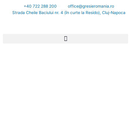
Skip
+40 722 288 200
office@gresieromania.ro
to
Strada Cheile Baciului nr. 4 (în curte la Resido), Cluj-Napoca
content