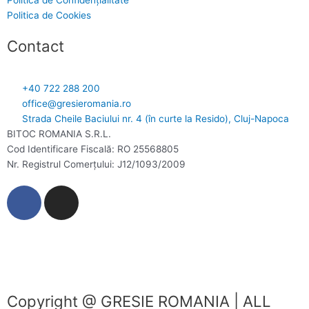
Politica de Confidențialitate
Politica de Cookies
Contact
+40 722 288 200
office@gresieromania.ro
Strada Cheile Baciului nr. 4 (în curte la Resido), Cluj-Napoca
BITOC ROMANIA S.R.L.
Cod Identificare Fiscală: RO 25568805
Nr. Registrul Comerţului: J12/1093/2009
F
I
a
n
c
s
e
t
b
a
o
g
o
r
Copyright @ GRESIE ROMANIA | ALL