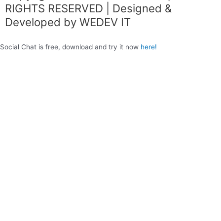
k
a
RIGHTS RESERVED | Designed &
m
Developed by WEDEV IT
Social Chat is free, download and try it now
here!