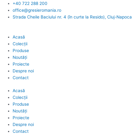
Skip
+40 722 288 200
to
office@gresieromania.ro
content
Strada Cheile Baciului nr. 4 (în curte la Resido), Cluj-Napoca
Acasă
Colecții
Produse
Noutăți
Proiecte
Despre noi
Contact
Acasă
Colecții
Produse
Noutăți
Proiecte
Despre noi
Contact