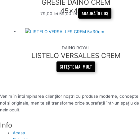
GRESIE DAINO CREM
79,00 lei.
45x45cm
ADAUGĂ ÎN COȘ
79,00
lei
59,00
lei
DAINO ROYAL
LISTELO VERSALLES CREM
5x30cm
CITEȘTE MAI MULT
Venim în întâmpinarea clienților noștri cu produse moderne, concepte
noi și originale, menite să transforme orice suprafață într-un spațiu de
neînlocuit.
Info
Acasa