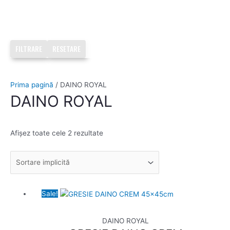
FILTRARE
RESETARE
Prima pagină
/ DAINO ROYAL
DAINO ROYAL
Afișez toate cele 2 rezultate
Prețul
Prețul
Sale!
inițial
curent
a
este:
DAINO ROYAL
fost:
59,00 lei.