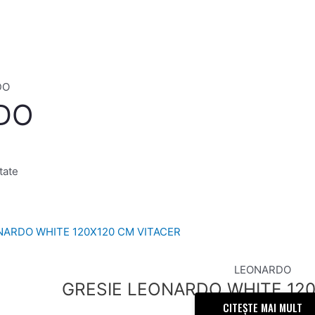
DO
DO
tate
LEONARDO
GRESIE LEONARDO WHITE 120
CITEȘTE MAI MULT