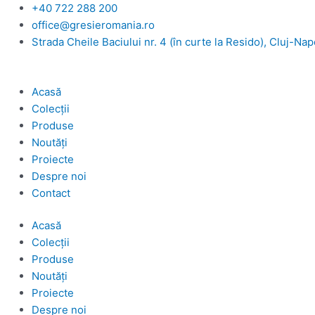
Skip
+40 722 288 200
to
office@gresieromania.ro
content
Strada Cheile Baciului nr. 4 (în curte la Resido), Cluj-Na
Acasă
Colecții
Produse
Noutăți
Proiecte
Despre noi
Contact
Acasă
Colecții
Produse
Noutăți
Proiecte
Despre noi