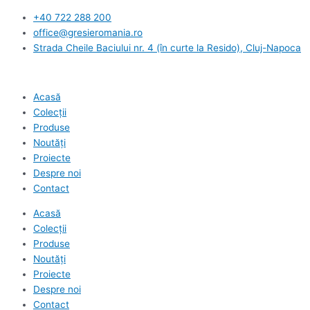
Skip
+40 722 288 200
to
office@gresieromania.ro
content
Strada Cheile Baciului nr. 4 (în curte la Resido), Cluj-Napoca
Acasă
Colecții
Produse
Noutăți
Proiecte
Despre noi
Contact
Acasă
Colecții
Produse
Noutăți
Proiecte
Despre noi
Contact