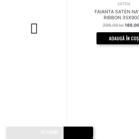
209,00 
SATEN
FAIANTA SATEN N
RIBBON 35X90
209,00
lei
189,0
ADAUGĂ ÎN COȘ
FILTRARE