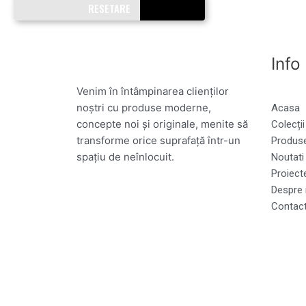
RESETARE
Info
Venim în întâmpinarea clienților
noștri cu produse moderne,
Acasa
concepte noi și originale, menite să
Colecții
transforme orice suprafață într-un
Produs
spațiu de neînlocuit.
Noutati
Proiect
Despre 
Contac