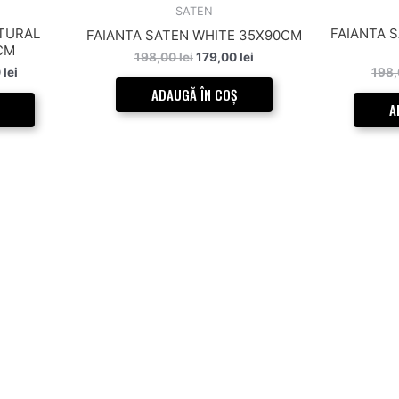
lei.
198,00 lei.
SATEN
ATURAL
FAIANTA 
FAIANTA SATEN WHITE 35X90CM
CM
198,00
lei
179,00
lei
0
lei
198
ADAUGĂ ÎN COȘ
A