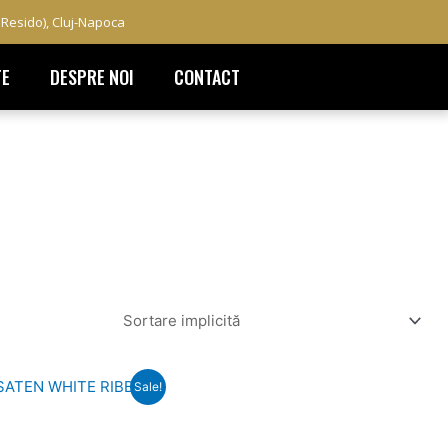
a Resido), Cluj-Napoca
TE
DESPRE NOI
CONTACT
Prețul
Prețul
Sale!
inițial
curent
a
este:
fost:
189,00 lei.