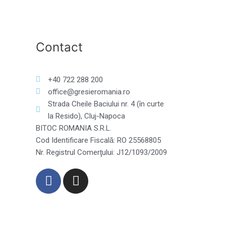
Contact
+40 722 288 200
office@gresieromania.ro
Strada Cheile Baciului nr. 4 (în curte
la Resido), Cluj-Napoca
BITOC ROMANIA S.R.L.
Cod Identificare Fiscală: RO 25568805
Nr. Registrul Comerţului: J12/1093/2009
F
I
a
n
c
s
e
t
b
a