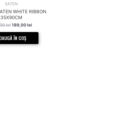
198,00 lei.
SATEN
SATEN WHITE RIBBON
35X90CM
,00
lei
189,00
lei
DAUGĂ ÎN COȘ