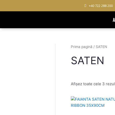
Skip
+40 722 288 200
to
content
Prima pagină
/ SATEN
SATEN
Afișez toate cele 3 rezul
Prețul
inițial
a
fost: