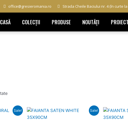
office@gresieromania.ro
Strada Cheile Baciului nr. 4 (în curte l
ACASĂ
COLECȚII
PRODUSE
NOUTĂȚI
PROIEC
tate
Prețul
Prețul
Prețul
Sale!
Sale!
curent
inițial
curent
este:
a
este:
189,00 lei.
fost:
179,00 lei.