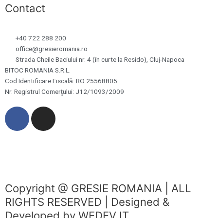
Contact
+40 722 288 200
office@gresieromania.ro
Strada Cheile Baciului nr. 4 (în curte la Resido), Cluj-Napoca
BITOC ROMANIA S.R.L.
Cod Identificare Fiscală: RO 25568805
Nr. Registrul Comerţului: J12/1093/2009
F
I
a
n
c
s
e
t
b
a
o
g
o
r
Copyright @ GRESIE ROMANIA | ALL
k
a
RIGHTS RESERVED | Designed &
m
Developed by WEDEV IT