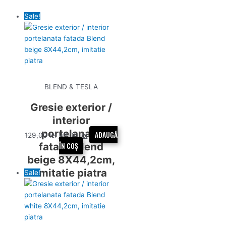
Sale!
BLEND & TESLA
Gresie exterior /
interior
portelanata
ADAUGĂ
129,00
lei
98,00
lei
fatada Blend
ÎN COȘ
beige 8X44,2cm,
imitatie piatra
Sale!