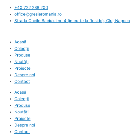
Skip
+40 722 288 200
to
office@gresieromania.ro
content
Strada Cheile Baciului nr. 4 (în curte la Resido), Cluj-Napoca
Acasă
Colecții
Produse
Noutăți
Proiecte
Despre noi
Contact
Acasă
Colecții
Produse
Noutăți
Proiecte
Despre noi
Contact