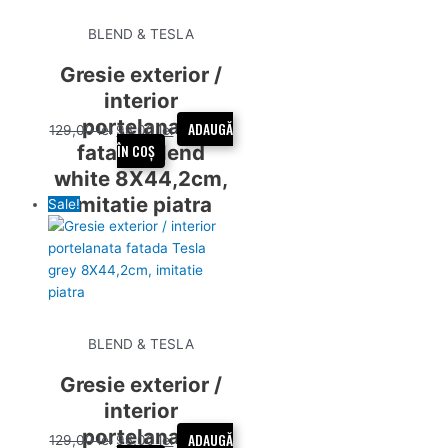
BLEND & TESLA
Gresie exterior /
interior
portelanata
ADAUGĂ
129,00
lei
98,00
lei
fatada Blend
ÎN COȘ
white 8X44,2cm,
imitatie piatra
Sale!
BLEND & TESLA
Gresie exterior /
interior
portelanata
ADAUGĂ
129,00
lei
98,00
lei