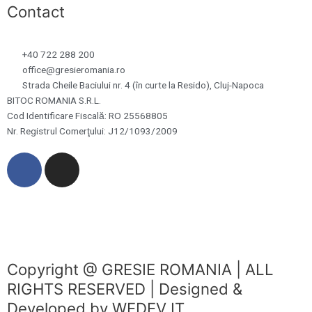
Contact
+40 722 288 200
office@gresieromania.ro
Strada Cheile Baciului nr. 4 (în curte la Resido), Cluj-Napoca
BITOC ROMANIA S.R.L.
Cod Identificare Fiscală: RO 25568805
Nr. Registrul Comerţului: J12/1093/2009
F
I
a
n
c
s
e
t
b
a
o
g
o
r
Copyright @ GRESIE ROMANIA | ALL
k
a
RIGHTS RESERVED | Designed &
m
Developed by WEDEV IT