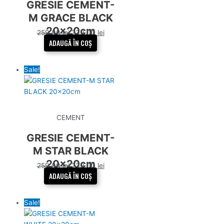
GRESIE CEMENT-
M GRACE BLACK
20x20cm
259,00
lei
239,00
lei
ADAUGĂ ÎN COȘ
Sale!
CEMENT
GRESIE CEMENT-
M STAR BLACK
20x20cm
259,00
lei
239,00
lei
ADAUGĂ ÎN COȘ
Sale!