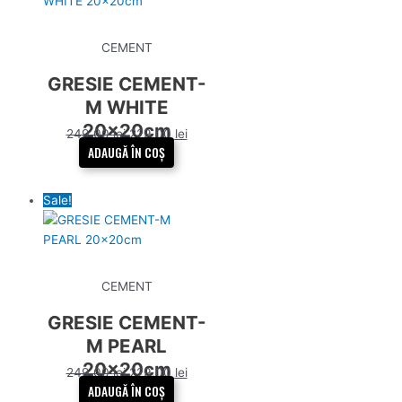
CEMENT
GRESIE CEMENT-
M WHITE
20x20cm
249,00
lei
229,00
lei
ADAUGĂ ÎN COȘ
Sale!
CEMENT
GRESIE CEMENT-
M PEARL
20x20cm
249,00
lei
229,00
lei
ADAUGĂ ÎN COȘ