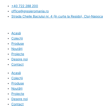
Skip
+40 722 288 200
to
office@gresieromania.ro
content
Strada Cheile Baciului nr. 4 (în curte la Resido), Cluj-Napoca
Acasă
Colecții
Produse
Noutăți
Proiecte
Despre noi
Contact
Acasă
Colecții
Produse
Noutăți
Proiecte
Despre noi
Contact