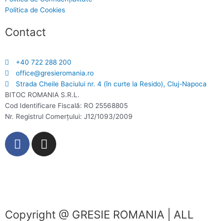
Politica de Cookies
Contact
+40 722 288 200
office@gresieromania.ro
Strada Cheile Baciului nr. 4 (în curte la Resido), Cluj-Napoca
BITOC ROMANIA S.R.L.
Cod Identificare Fiscală: RO 25568805
Nr. Registrul Comerţului: J12/1093/2009
F
I
a
n
c
s
e
t
b
a
o
g
o
r
Copyright @ GRESIE ROMANIA | ALL