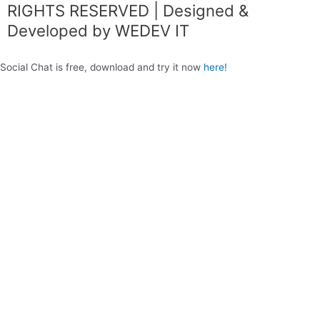
k
a
RIGHTS RESERVED | Designed &
m
Developed by WEDEV IT
Social Chat is free, download and try it now
here!