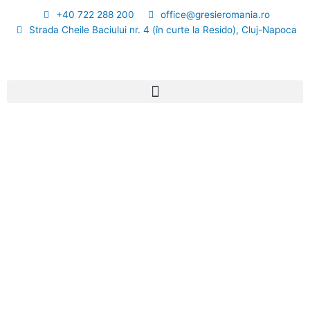
Skip
+40 722 288 200
office@gresieromania.ro
to
Strada Cheile Baciului nr. 4 (în curte la Resido), Cluj-Napoca
content