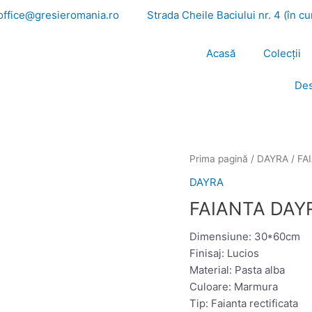
office@gresieromania.ro
Strada Cheile Baciului nr. 4 (în c
Acasă
Colecții
Des
Prima pagină
/
DAYRA
/ FA
DAYRA
FAIANTA DAY
Dimensiune: 30*60cm
Finisaj: Lucios
Material: Pasta alba
Culoare: Marmura
Tip: Faianta rectificata