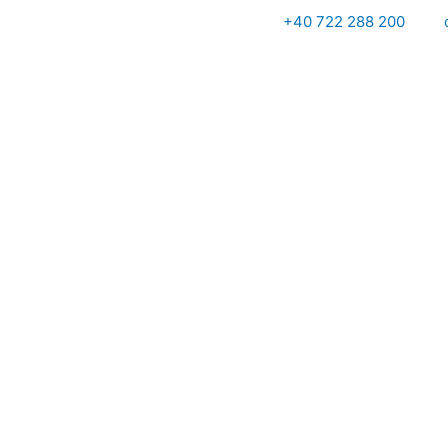
Skip
+40 722 288 200
to
content