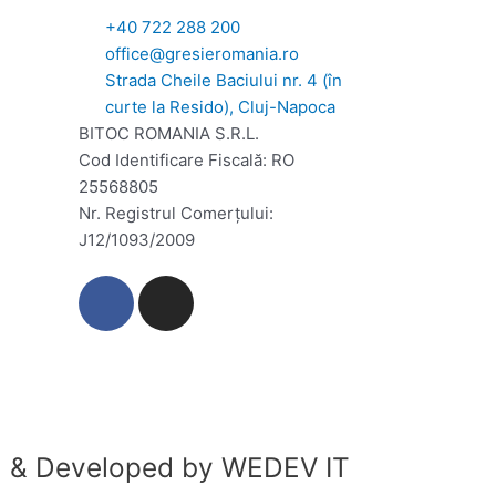
+40 722 288 200
office@gresieromania.ro
Strada Cheile Baciului nr. 4 (în
curte la Resido), Cluj-Napoca
BITOC ROMANIA S.R.L.
Cod Identificare Fiscală: RO
25568805
Nr. Registrul Comerţului:
J12/1093/2009
F
I
a
n
c
s
e
t
b
a
o
g
o
r
 & Developed by WEDEV IT
k
a