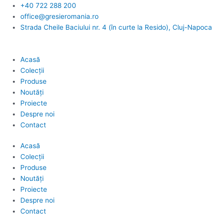
Skip
+40 722 288 200
to
office@gresieromania.ro
content
Strada Cheile Baciului nr. 4 (în curte la Resido), Cluj-Napoca
Acasă
Colecții
Produse
Noutăți
Proiecte
Despre noi
Contact
Acasă
Colecții
Produse
Noutăți
Proiecte
Despre noi
Contact