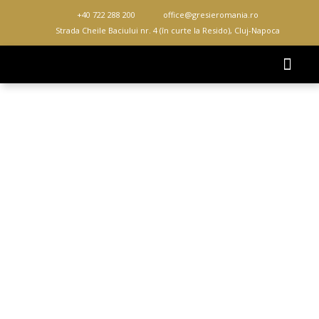
Skip
+40 722 288 200
office@gresieromania.ro
to
Strada Cheile Baciului nr. 4 (în curte la Resido), Cluj-Napoca
content
DESPRE NOI