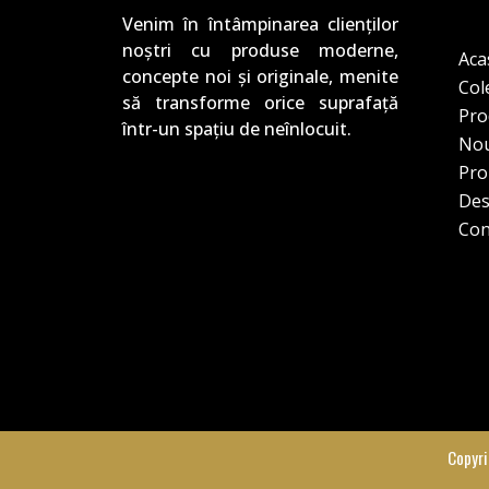
Venim în întâmpinarea clienților
noștri cu produse moderne,
Aca
concepte noi și originale, menite
Cole
să transforme orice suprafață
Pro
într-un spațiu de neînlocuit.
Nou
Pro
Des
Con
Copyri