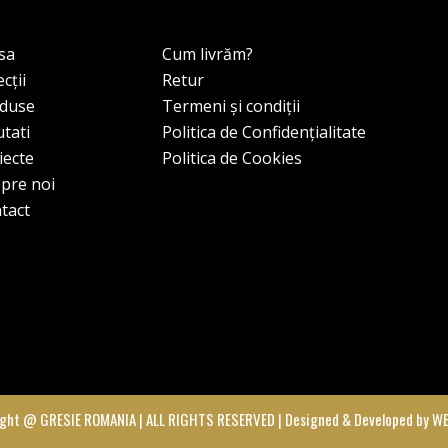
sa
Cum livrăm?
cții
Retur
duse
Termeni și condiții
tati
Politica de Confidențialitate
iecte
Politica de Cookies
pre noi
tact
ght @ GRESIE ROMANIA | ALL RIGHTS RESERVED | Designed & Developed by W