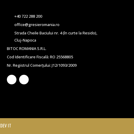
+40 722 288 200
office@gresieromania.ro
Strada Cheile Baciului nr. 4 (în curte la Resido),
Cluj-Napoca
BITOC ROMANIA S.R.L.
Cod Identificare Fiscală: RO 25568805
Nr. Registrul Comerţului: J12/1093/2009
F
I
a
n
c
s
e
t
b
a
o
g
o
r
k
a
m
EDEV IT