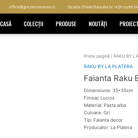
office@gresieromania.ro
Strada Cheile Baciului nr. 4 (în curte l
ACASĂ
COLECȚII
PRODUSE
NOUTĂȚI
PROIEC
Prima pagină
/
RAKU BY L
RAKU BY LA PLATERA
Faianta Raku
Dimensiune: 35*35cm
Finisaj: Lucios
Material: Pasta alba
Culoare: Gri
Tip: Faianta decor
Producator: La Platera