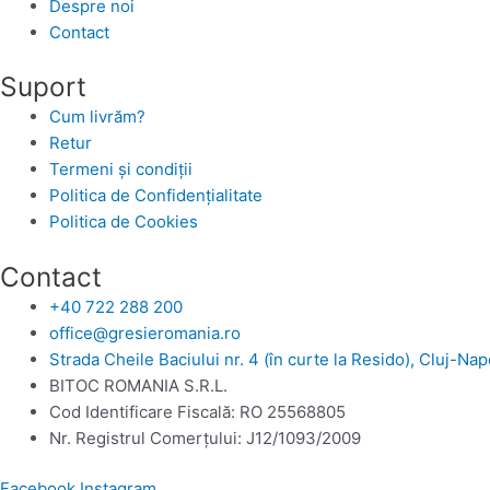
Despre noi
Contact
Suport
Cum livrăm?
Retur
Termeni și condiții
Politica de Confidențialitate
Politica de Cookies
Contact
+40 722 288 200
office@gresieromania.ro
Strada Cheile Baciului nr. 4 (în curte la Resido), Cluj-Na
BITOC ROMANIA S.R.L.
Cod Identificare Fiscală: RO 25568805
Nr. Registrul Comerţului: J12/1093/2009
Facebook
Instagram