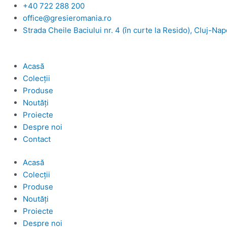
Skip
+40 722 288 200
to
office@gresieromania.ro
content
Strada Cheile Baciului nr. 4 (în curte la Resido), Cluj-Na
Acasă
Colecții
Produse
Noutăți
Proiecte
Despre noi
Contact
Acasă
Colecții
Produse
Noutăți
Proiecte
Despre noi