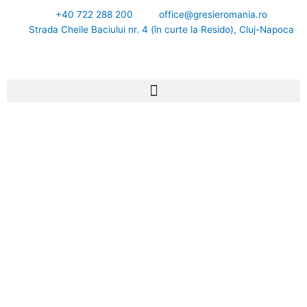
Skip
+40 722 288 200
office@gresieromania.ro
to
Strada Cheile Baciului nr. 4 (în curte la Resido), Cluj-Napoca
content