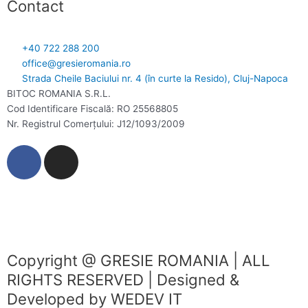
Contact
+40 722 288 200
office@gresieromania.ro
Strada Cheile Baciului nr. 4 (în curte la Resido), Cluj-Napoca
BITOC ROMANIA S.R.L.
Cod Identificare Fiscală: RO 25568805
Nr. Registrul Comerţului: J12/1093/2009
F
I
a
n
c
s
e
t
b
a
o
g
o
r
Copyright @ GRESIE ROMANIA | ALL
k
a
RIGHTS RESERVED | Designed &
m
Developed by WEDEV IT