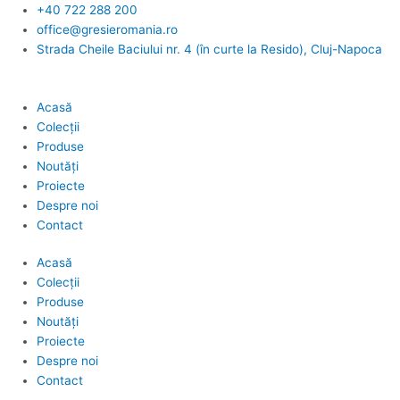
Skip
+40 722 288 200
to
office@gresieromania.ro
content
Strada Cheile Baciului nr. 4 (în curte la Resido), Cluj-Napoca
Acasă
Colecții
Produse
Noutăți
Proiecte
Despre noi
Contact
Acasă
Colecții
Produse
Noutăți
Proiecte
Despre noi
Contact