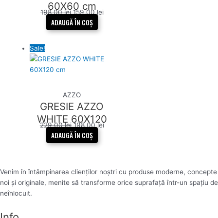
60X60 cm
198,00
lei
159,00
lei
ADAUGĂ ÎN COȘ
Sale!
AZZO
GRESIE AZZO
WHITE 60X120
229,00
lei
198,00
lei
cm
ADAUGĂ ÎN COȘ
Venim în întâmpinarea clienților noștri cu produse moderne, concepte
noi și originale, menite să transforme orice suprafață într-un spațiu de
neînlocuit.
Info