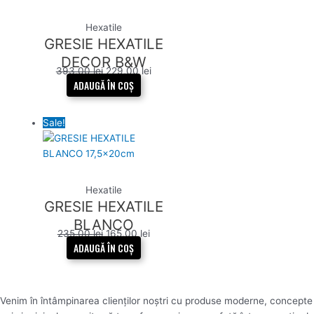
Hexatile
GRESIE HEXATILE
DECOR B&W
393,00
lei
229,00
lei
17,5x20cm
ADAUGĂ ÎN COȘ
Sale!
Hexatile
GRESIE HEXATILE
BLANCO
235,00
lei
165,00
lei
17,5x20cm
ADAUGĂ ÎN COȘ
Venim în întâmpinarea clienților noștri cu produse moderne, concepte