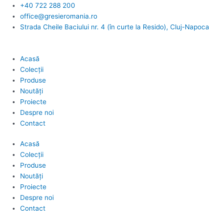
Skip
+40 722 288 200
to
office@gresieromania.ro
content
Strada Cheile Baciului nr. 4 (în curte la Resido), Cluj-Napoca
Acasă
Colecții
Produse
Noutăți
Proiecte
Despre noi
Contact
Acasă
Colecții
Produse
Noutăți
Proiecte
Despre noi
Contact