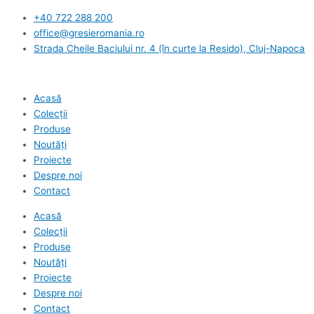
Skip
+40 722 288 200
to
office@gresieromania.ro
content
Strada Cheile Baciului nr. 4 (în curte la Resido), Cluj-Napoca
Acasă
Colecții
Produse
Noutăți
Proiecte
Despre noi
Contact
Acasă
Colecții
Produse
Noutăți
Proiecte
Despre noi
Contact