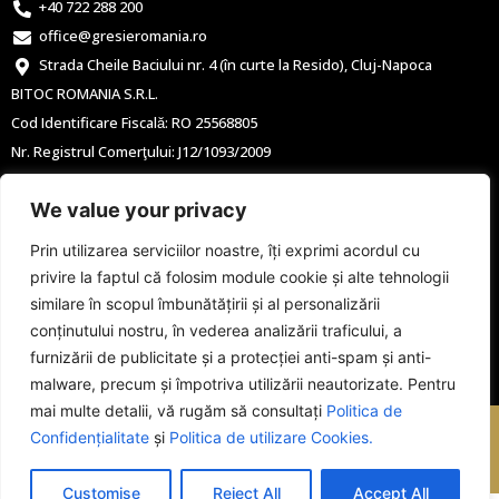
+40 722 288 200
office@gresieromania.ro
Strada Cheile Baciului nr. 4 (în curte la Resido), Cluj-Napoca
BITOC ROMANIA S.R.L.
Cod Identificare Fiscală: RO 25568805
Nr. Registrul Comerţului: J12/1093/2009
F
I
We value your privacy
a
n
c
s
e
t
Prin utilizarea serviciilor noastre, îți exprimi acordul cu
b
a
privire la faptul că folosim module cookie și alte tehnologii
o
g
o
r
similare în scopul îmbunătățirii și al personalizării
k
a
conținutului nostru, în vederea analizării traficului, a
m
furnizării de publicitate și a protecției anti-spam și anti-
malware, precum și împotriva utilizării neautorizate. Pentru
mai multe detalii, vă rugăm să consultați
Politica de
Copyright @ GRESIE ROMANIA | ALL RIGHTS RESERVED | Designed &
Confidențialitate
și
Politica de utilizare Cookies.
Developed by WEDEV IT
Customise
Reject All
Accept All