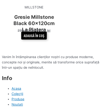
MILLSTONE
Gresie Millstone
Black 60x120cm
La Platera
239,00
lei
209,00
lei
ADAUGĂ ÎN COȘ
Venim în întâmpinarea clienților noștri cu produse moderne,
concepte noi și originale, menite să transforme orice suprafață
într-un spațiu de neînlocuit.
Info
Acasa
Colecții
Produse
Noutati