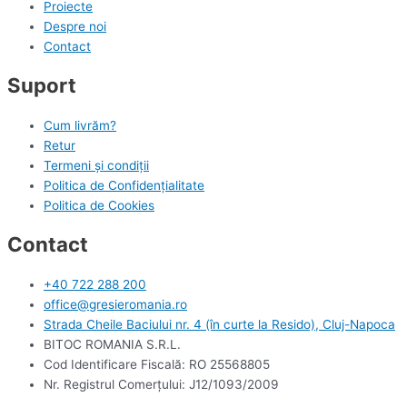
Proiecte
Despre noi
Contact
Suport
Cum livrăm?
Retur
Termeni și condiții
Politica de Confidențialitate
Politica de Cookies
Contact
+40 722 288 200
office@gresieromania.ro
Strada Cheile Baciului nr. 4 (în curte la Resido), Cluj-Napoca
BITOC ROMANIA S.R.L.
Cod Identificare Fiscală: RO 25568805
Nr. Registrul Comerţului: J12/1093/2009