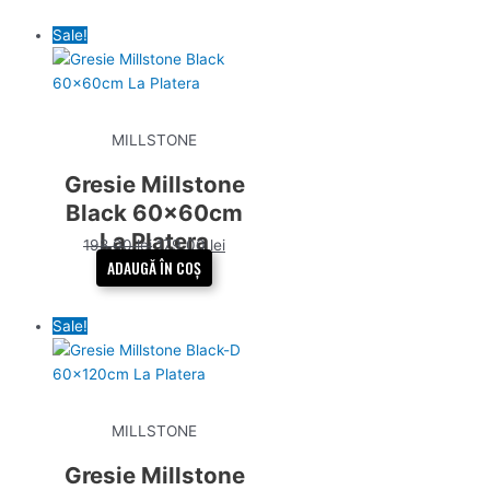
Sale!
MILLSTONE
Gresie Millstone
Black 60x60cm
La Platera
198,00
lei
179,00
lei
ADAUGĂ ÎN COȘ
Sale!
MILLSTONE
Gresie Millstone