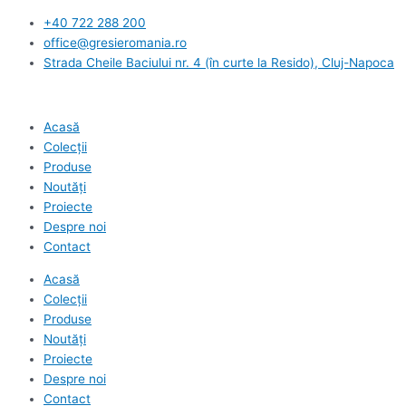
Skip
+40 722 288 200
to
office@gresieromania.ro
content
Strada Cheile Baciului nr. 4 (în curte la Resido), Cluj-Napoca
Acasă
Colecții
Produse
Noutăți
Proiecte
Despre noi
Contact
Acasă
Colecții
Produse
Noutăți
Proiecte
Despre noi
Contact