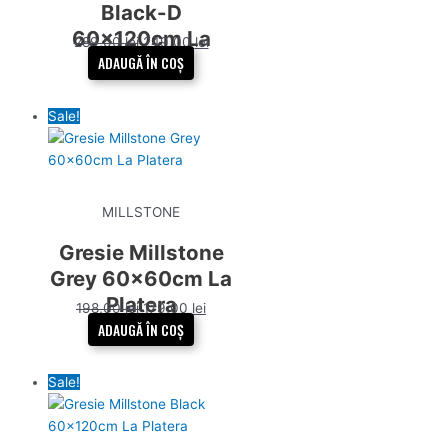
Black-D
60x120cm La
289,00
lei
249,00
lei
Platera
ADAUGĂ ÎN COȘ
Sale!
MILLSTONE
Gresie Millstone
Grey 60x60cm La
Platera
198,00
lei
179,00
lei
ADAUGĂ ÎN COȘ
Sale!