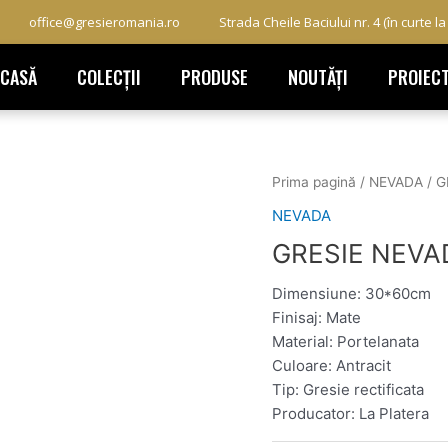
office@gresieromania.ro
Strada Cheile Baciului nr. 4 (în curte l
ACASĂ
COLECȚII
PRODUSE
NOUTĂȚI
PROIEC
Prima pagină
/
NEVADA
/ G
NEVADA
GRESIE NEVA
Dimensiune: 30*60cm
Finisaj: Mate
Material: Portelanata
Culoare: Antracit
Tip: Gresie rectificata
Producator: La Platera