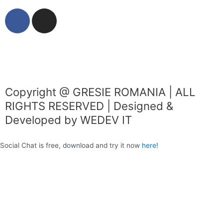
F
I
a
n
c
s
e
t
b
a
o
g
o
r
Copyright @ GRESIE ROMANIA | ALL
k
a
RIGHTS RESERVED | Designed &
m
Developed by WEDEV IT
Social Chat is free, download and try it now
here!