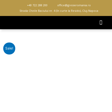
Skip
+40 722 288 200
office@gresieromania.ro
to
Strada Cheile Baciului nr. 4 (în curte la Resido), Cluj-Napoca
content
DESPRE NOI
Prețul
Prețul
Cantitate
Sale!
inițial
curent
GRESIE
a
este:
ONIX
fost:
249,00 lei.
IVORY
289,00 lei.
LUX
60X120
CM