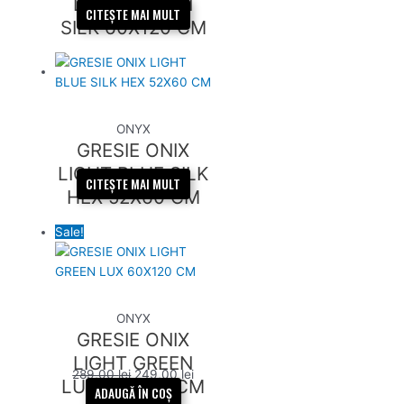
LIGHT GREEN
CITEȘTE MAI MULT
SILK 60X120 CM
ONYX
GRESIE ONIX
LIGHT BLUE SILK
CITEȘTE MAI MULT
HEX 52X60 CM
Sale!
ONYX
GRESIE ONIX
LIGHT GREEN
289,00
lei
249,00
lei
LUX 60X120 CM
ADAUGĂ ÎN COȘ