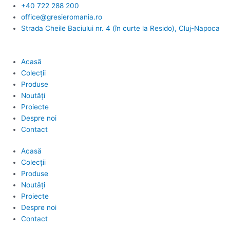
Skip
+40 722 288 200
to
office@gresieromania.ro
content
Strada Cheile Baciului nr. 4 (în curte la Resido), Cluj-Napoca
Acasă
Colecții
Produse
Noutăți
Proiecte
Despre noi
Contact
Acasă
Colecții
Produse
Noutăți
Proiecte
Despre noi
Contact