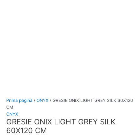
Prețul
Prețul
inițial
curent
a
este:
fost:
249,00 lei.
289,00 lei.
Prima pagină
/
ONYX
/ GRESIE ONIX LIGHT GREY SILK 60X120
CM
ONYX
GRESIE ONIX LIGHT GREY SILK
60X120 CM