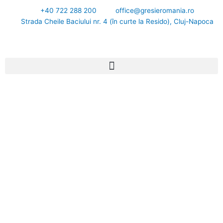
Skip
+40 722 288 200
office@gresieromania.ro
to
Strada Cheile Baciului nr. 4 (în curte la Resido), Cluj-Napoca
content