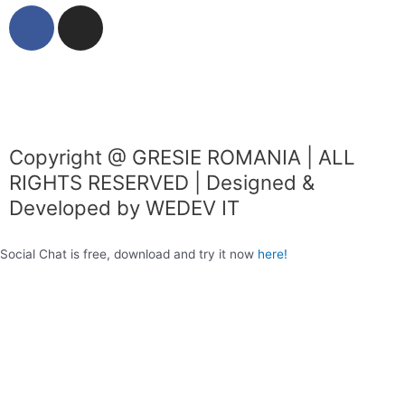
F
I
a
n
c
s
e
t
b
a
o
g
o
r
Copyright @ GRESIE ROMANIA | ALL
k
a
RIGHTS RESERVED | Designed &
m
Developed by WEDEV IT
Social Chat is free, download and try it now
here!