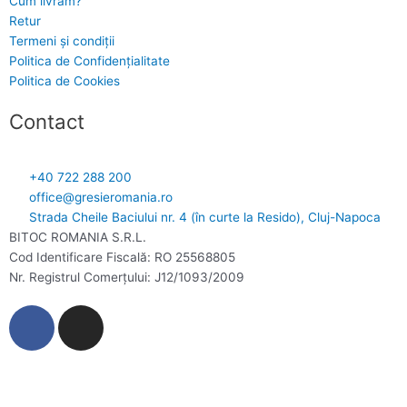
Cum livrăm?
Retur
Termeni și condiții
Politica de Confidențialitate
Politica de Cookies
Contact
+40 722 288 200
office@gresieromania.ro
Strada Cheile Baciului nr. 4 (în curte la Resido), Cluj-Napoca
BITOC ROMANIA S.R.L.
Cod Identificare Fiscală: RO 25568805
Nr. Registrul Comerţului: J12/1093/2009
F
I
a
n
c
s
e
t
b
a