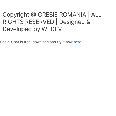
o
g
o
r
Copyright @ GRESIE ROMANIA | ALL
k
a
RIGHTS RESERVED | Designed &
m
Developed by WEDEV IT
Social Chat is free, download and try it now
here!