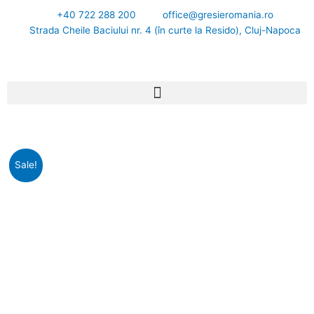
Skip
+40 722 288 200
office@gresieromania.ro
to
Strada Cheile Baciului nr. 4 (în curte la Resido), Cluj-Napoca
content
Prețul
Prețul
Cantitate
Sale!
inițial
curent
GRESIE
a
este:
SAMARKAND
fost:
239,00 lei.
20x20cm
259,00 lei.