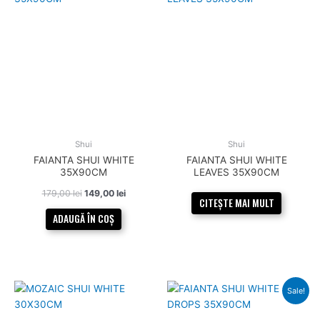
a
este:
fost:
149,00 lei.
179,00 lei.
Shui
Shui
FAIANTA SHUI WHITE
FAIANTA SHUI WHITE
35X90CM
LEAVES 35X90CM
179,00
lei
149,00
lei
CITEȘTE MAI MULT
ADAUGĂ ÎN COȘ
Prețul
Prețul
Sale!
inițial
curent
a
este:
fost:
159,00 lei