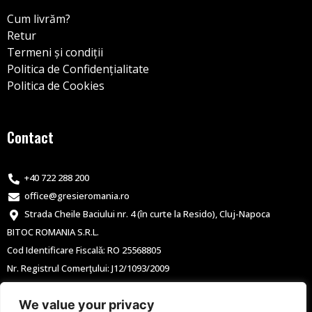
Cum livrăm?
Retur
Termeni și condiții
Politica de Confidențialitate
Politica de Cookies
Contact
+40 722 288 200
office@gresieromania.ro
Strada Cheile Baciului nr. 4 (în curte la Resido), Cluj-Napoca
BITOC ROMANIA S.R.L.
Cod Identificare Fiscală: RO 25568805
Nr. Registrul Comerţului: J12/1093/2009
F
I
We value your privacy
a
n