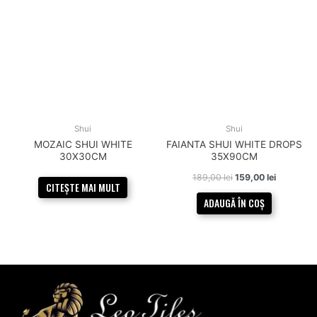
189,00 lei.
Shui
Shui
MOZAIC SHUI WHITE
FAIANTA SHUI WHITE DROPS
30X30CM
35X90CM
189,00
lei
159,00
lei
CITEȘTE MAI MULT
ADAUGĂ ÎN COȘ