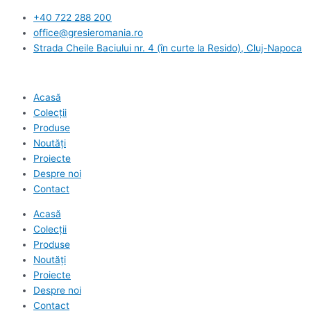
Skip
+40 722 288 200
to
office@gresieromania.ro
content
Strada Cheile Baciului nr. 4 (în curte la Resido), Cluj-Napoca
Acasă
Colecții
Produse
Noutăți
Proiecte
Despre noi
Contact
Acasă
Colecții
Produse
Noutăți
Proiecte
Despre noi
Contact