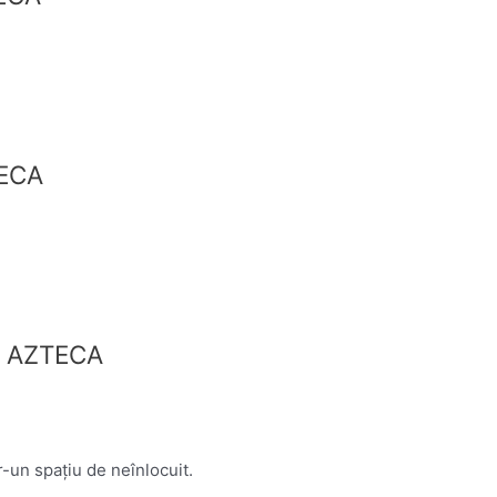
ECA
M AZTECA
-un spațiu de neînlocuit.