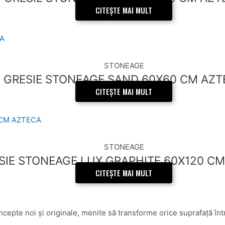
CITEȘTE MAI MULT
STONEAGE
GRESIE STONEAGE SAND 60X60 CM AZT
CITEȘTE MAI MULT
STONEAGE
SIE STONEAGE LUX GRAPHITE 60X120 C
CITEȘTE MAI MULT
epte noi și originale, menite să transforme orice suprafață într