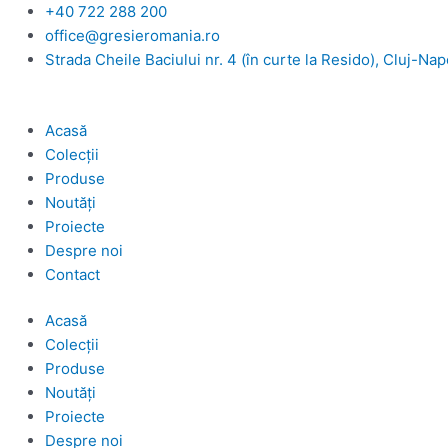
Skip
+40 722 288 200
to
office@gresieromania.ro
content
Strada Cheile Baciului nr. 4 (în curte la Resido), Cluj-Na
Acasă
Colecții
Produse
Noutăți
Proiecte
Despre noi
Contact
Acasă
Colecții
Produse
Noutăți
Proiecte
Despre noi