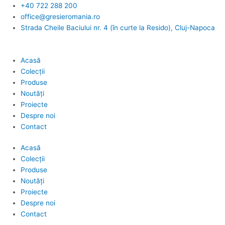
Skip
+40 722 288 200
to
office@gresieromania.ro
content
Strada Cheile Baciului nr. 4 (în curte la Resido), Cluj-Napoca
Acasă
Colecții
Produse
Noutăți
Proiecte
Despre noi
Contact
Acasă
Colecții
Produse
Noutăți
Proiecte
Despre noi
Contact