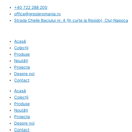
Skip
+40 722 288 200
to
office@gresieromania.ro
content
Strada Cheile Baciului nr. 4 (în curte la Resido), Cluj-Napoca
Acasă
Colecții
Produse
Noutăți
Proiecte
Despre noi
Contact
Acasă
Colecții
Produse
Noutăți
Proiecte
Despre noi
Contact