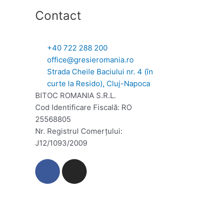
Contact
+40 722 288 200
office@gresieromania.ro
Strada Cheile Baciului nr. 4 (în
curte la Resido), Cluj-Napoca
BITOC ROMANIA S.R.L.
Cod Identificare Fiscală: RO
25568805
Nr. Registrul Comerţului:
J12/1093/2009
F
I
a
n
c
s
e
t
b
a