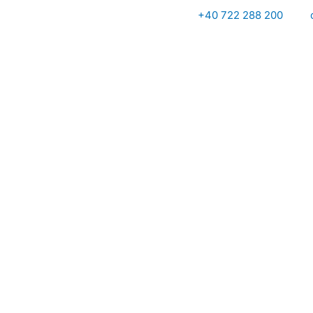
Skip
+40 722 288 200
to
content