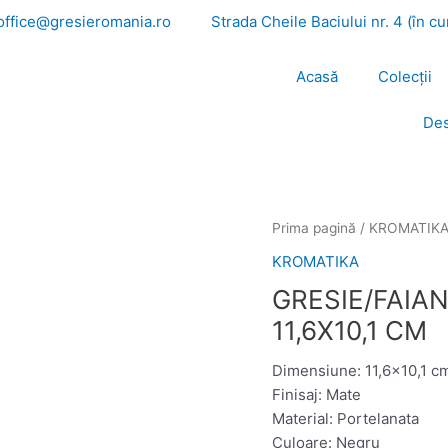
office@gresieromania.ro
Strada Cheile Baciului nr. 4 (în c
Acasă
Colecții
Des
Prima pagină
/
KROMATIK
KROMATIKA
GRESIE/FAIA
11,6X10,1 CM
Dimensiune: 11,6×10,1 c
Finisaj: Mate
Material: Portelanata
Culoare: Negru