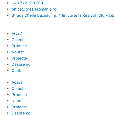
Skip
+40 722 288 200
to
office@gresieromania.ro
content
Strada Cheile Baciului nr. 4 (în curte la Resido), Cluj-Na
Acasă
Colecții
Produse
Noutăți
Proiecte
Despre noi
Contact
Acasă
Colecții
Produse
Noutăți
Proiecte
Despre noi