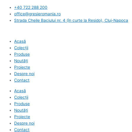
Skip
+40 722 288 200
to
office@gresieromania.ro
content
Strada Cheile Baciului nr. 4 (în curte la Resido), Cluj-Napoca
Acasă
Colecții
Produse
Noutăți
Proiecte
Despre noi
Contact
Acasă
Colecții
Produse
Noutăți
Proiecte
Despre noi
Contact