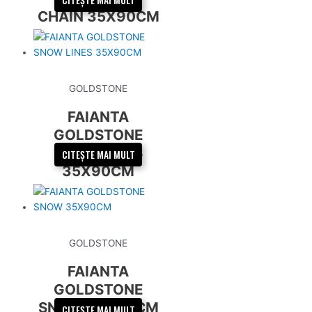
CITEȘTE MAI MULT
CHAIN 35X90CM
GOLDSTONE
FAIANTA
GOLDSTONE
SNOW LINES
CITEȘTE MAI MULT
35X90CM
GOLDSTONE
FAIANTA
GOLDSTONE
SNOW 35X90CM
CITEȘTE MAI MULT