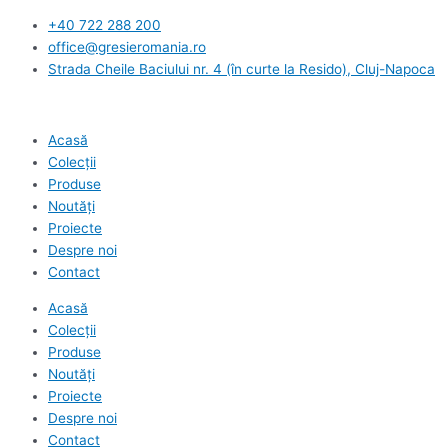
Skip
+40 722 288 200
to
office@gresieromania.ro
content
Strada Cheile Baciului nr. 4 (în curte la Resido), Cluj-Napoca
Acasă
Colecții
Produse
Noutăți
Proiecte
Despre noi
Contact
Acasă
Colecții
Produse
Noutăți
Proiecte
Despre noi
Contact