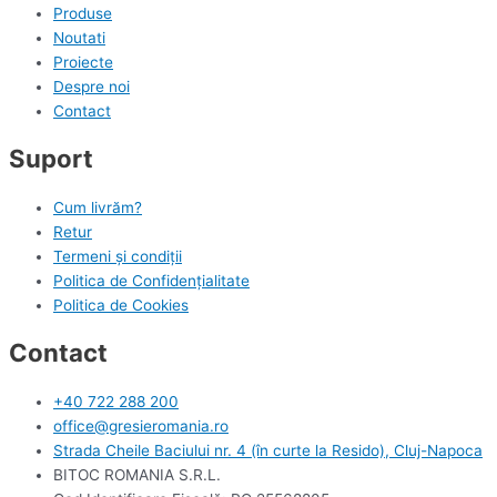
Produse
Noutati
Proiecte
Despre noi
Contact
Suport
Cum livrăm?
Retur
Termeni și condiții
Politica de Confidențialitate
Politica de Cookies
Contact
+40 722 288 200
office@gresieromania.ro
Strada Cheile Baciului nr. 4 (în curte la Resido), Cluj-Napoca
BITOC ROMANIA S.R.L.