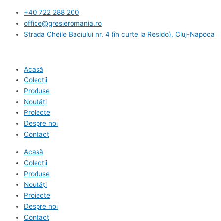
Skip
+40 722 288 200
to
office@gresieromania.ro
content
Strada Cheile Baciului nr. 4 (în curte la Resido), Cluj-Napoca
Acasă
Colecții
Produse
Noutăți
Proiecte
Despre noi
Contact
Acasă
Colecții
Produse
Noutăți
Proiecte
Despre noi
Contact