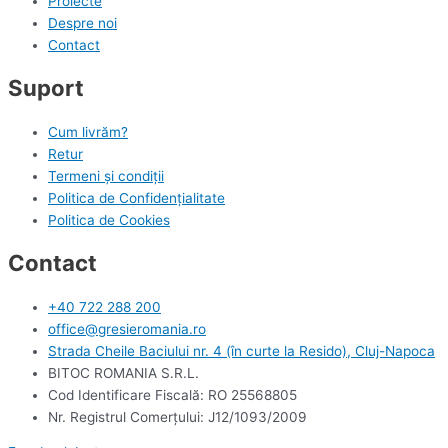
Proiecte
Despre noi
Contact
Suport
Cum livrăm?
Retur
Termeni și condiții
Politica de Confidențialitate
Politica de Cookies
Contact
+40 722 288 200
office@gresieromania.ro
Strada Cheile Baciului nr. 4 (în curte la Resido), Cluj-Napoca
BITOC ROMANIA S.R.L.
Cod Identificare Fiscală: RO 25568805
Nr. Registrul Comerţului: J12/1093/2009