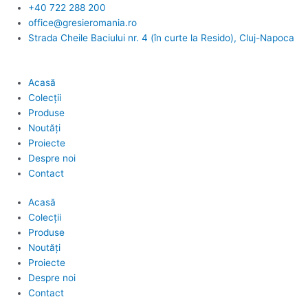
Skip
+40 722 288 200
to
office@gresieromania.ro
content
Strada Cheile Baciului nr. 4 (în curte la Resido), Cluj-Napoca
Acasă
Colecții
Produse
Noutăți
Proiecte
Despre noi
Contact
Acasă
Colecții
Produse
Noutăți
Proiecte
Despre noi
Contact