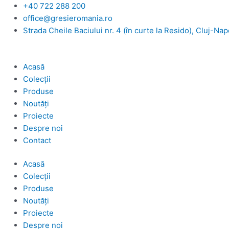
Skip
+40 722 288 200
to
office@gresieromania.ro
content
Strada Cheile Baciului nr. 4 (în curte la Resido), Cluj-Na
Acasă
Colecții
Produse
Noutăți
Proiecte
Despre noi
Contact
Acasă
Colecții
Produse
Noutăți
Proiecte
Despre noi